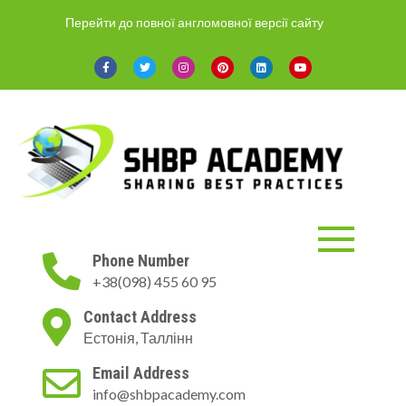
Skip
Перейти до повної англомовної версії сайту
to
content
ShBP Academy
Онлайн-курси тільки з
Phone Number
актуальною інформацією і по
+38(098) 455 60 95
затребуваним на ринку
напрямками.
Contact Address
Естонія, Таллінн
Email Address
info@shbpacademy.com