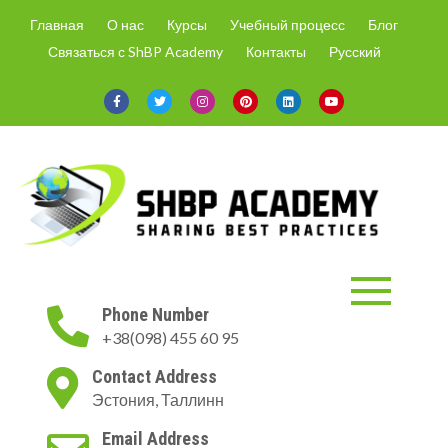
Skip
Главная
О нас
Курсы
Учебный процесс
Блог
to
Связаться с ShBP Academy
Контакты
Русский
content
ShBP Academy
Онлайн-курсы только с
Phone Number
актуальной информацией и по
+38(098) 455 60 95
востребованным на рынке
направлениям.
Contact Address
Эстония, Таллинн
Email Address