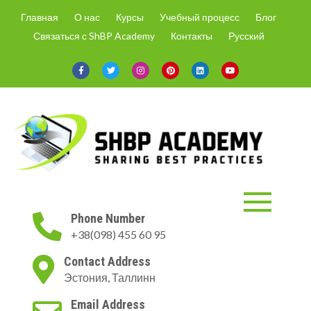
Skip
Главная
О нас
Курсы
Учебный процесс
Блог
to
Связаться с ShBP Academy
Контакты
Русский
content
ShBP Academy
Онлайн-курсы только с
Phone Number
актуальной информацией и по
+38(098) 455 60 95
востребованным на рынке
направлениям.
Contact Address
Эстония, Таллинн
Email Address