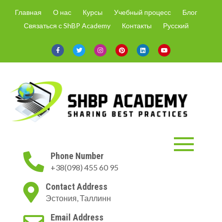
Skip
Главная
О нас
Курсы
Учебный процесс
Блог
to
Связаться с ShBP Academy
Контакты
Русский
content
ShBP Academy
Онлайн-курсы только с
Phone Number
актуальной информацией и по
+38(098) 455 60 95
востребованным на рынке
направлениям.
Contact Address
Эстония, Таллинн
Email Address