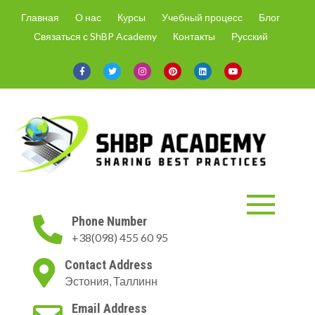
Skip
Главная
О нас
Курсы
Учебный процесс
Блог
to
Связаться с ShBP Academy
Контакты
Русский
content
ShBP Academy
Онлайн-курсы только с
Phone Number
актуальной информацией и по
+38(098) 455 60 95
востребованным на рынке
направлениям.
Contact Address
Эстония, Таллинн
Email Address