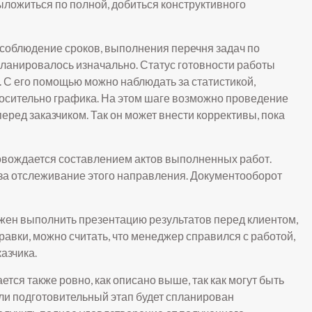
ыложиться по полной, добиться конструктивного
соблюдение сроков, выполнения перечня задач по
о планировалось изначально. Статус готовности работы
 С его помощью можно наблюдать за статистикой,
осительно графика. На этом шаге возможно проведение
ред заказчиком. Так он может внести коррективы, пока
овождается составлением актов выполненных работ.
за отслеживание этого направления. Документооборот
жен выполнить презентацию результатов перед клиентом,
правки, можно считать, что менеджер справился с работой,
азчика.
тся также ровно, как описано выше, так как могут быть
ли подготовительный этап будет спланирован