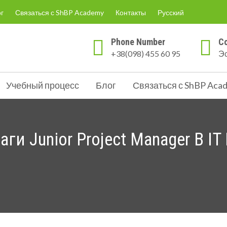
г
Связаться с ShBP Academy
Контакты
Русский
Phone Number
Co
+38(098) 455 60 95
Эс
ацией и по востребованным на рынке направлениям.
Учебный процесс
Блог
Связаться с ShBP Aca
ги Junior Project Manager В I