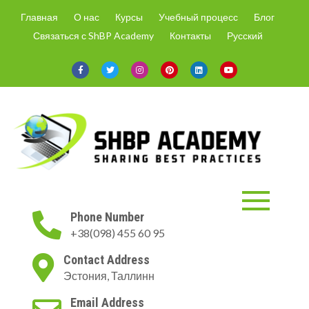
Skip
Главная
О нас
Курсы
Учебный процесс
Блог
to
Связаться с ShBP Academy
Контакты
Русский
content
ShBP Academy
Онлайн-курсы только с
Phone Number
актуальной информацией и по
+38(098) 455 60 95
востребованным на рынке
направлениям.
Contact Address
Эстония, Таллинн
Email Address