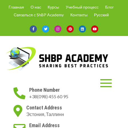
Skip
Главная
О нас
Курсы
Учебный процесс
Блог
to
Связаться с ShBP Academy
Контакты
Русский
content
ShBP Academy
Онлайн-курсы только с
Phone Number
актуальной информацией и по
+38(098) 455 60 95
востребованным на рынке
направлениям.
Contact Address
Эстония, Таллинн
Email Address