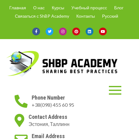
Skip
Главная
О нас
Курсы
Учебный процесс
Блог
to
Связаться с ShBP Academy
Контакты
Русский
content
ShBP Academy
Онлайн-курсы только с
Phone Number
актуальной информацией и по
+38(098) 455 60 95
востребованным на рынке
направлениям.
Contact Address
Эстония, Таллинн
Email Address